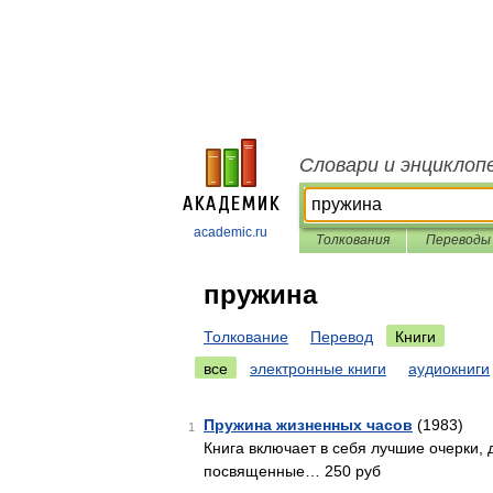
Словари и энциклоп
academic.ru
Толкования
Переводы
пружина
Толкование
Перевод
Книги
все
электронные книги
аудиокниги
Пружина жизненных часов
(1983)
1
Книга включает в себя лучшие очерки, 
посвященные… 250 руб