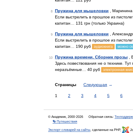
капитан… 122 руб
Пружина для мышеловки
, Маринина 
8
Если выстрелить в прошлое из пистолет
капитан… 131 грн (только Украина)
Пружина для мышеловки
, Александр
9
Если выстрелить в прошлое из пистолет
капитан… 190 руб
аудиокнига
можно ск
Пружина времени. Сборник прозы
, 
10
Здесь повествования не о технике. Тут
неразъёмные… 40 руб
электронная книг
Страницы
Следующая
→
1
2
3
4
5
6
© Академик, 2000-2026
Обратная связь:
Техподдерж
👣 Путешествия
Экспорт словарей на сайты
, сделанные на PHP,
Jo