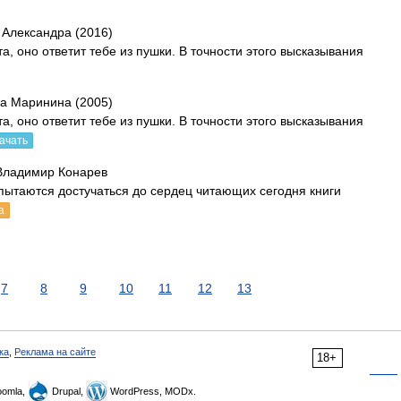
Александра (2016)
а, оно ответит тебе из пушки. В точности этого высказывания
а Маринина (2005)
а, оно ответит тебе из пушки. В точности этого высказывания
ачать
Владимир Конарев
 пытаются достучаться до сердец читающих сегодня книги
а
7
8
9
10
11
12
13
ка
,
Реклама на сайте
18+
omla,
Drupal,
WordPress, MODx.